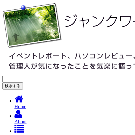
Home
About