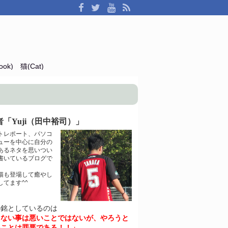
ok)
猫(Cat)
「Yuji（田中裕司）」
トレポート、パソコ
ューを中心に自分の
あるネタを思いつい
書いているブログで
猫も登場して癒やし
してます^^
の銘としているのは
きない事は悪いことではないが、やろうと
いことは罪悪である！！」