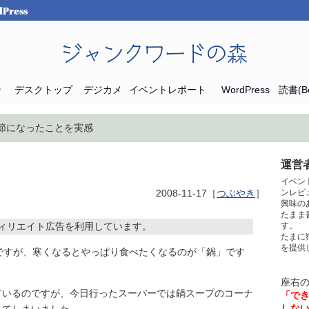
Press
ジャンクワードの森
ン
デスクトップ
デジカメ
イベントレポート
WordPress
読書(Bo
季節になったことを実感
運営者
イベン
2008-11-17［
つぶやき
］
ンレビ
興味の
たまま
ィリエイト広告を利用しています。
す。
たまに
を提供
ですが、寒くなるとやっぱり食べたくなるのが「鍋」です
座右
ているのですが、今日行ったスーパーでは鍋スープのコーナ
「で
しな