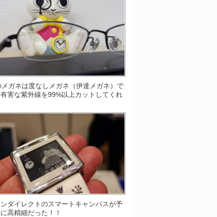
Sのメガネは度なしメガネ（伊達メガネ）で
有害な紫外線を99%以上カットしてくれ
！
ソンダイレクトのスマートキャンパスが予
上に高精細だった！！