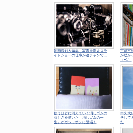
動画撮影＆編集、写真撮影＆スラ
宇都宮
イドショーの仕事が連チャンで…
が助か
（+1）
使うほどに消えていく消しゴムの
牛久大
悲しさを描いた「消しゴムの一
そして
生」がガシャポンに登場！
た