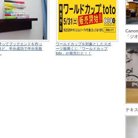
Can
「ジ
使ってブックエンドを作っ
ワールドカップを対象としたスポ
けど、半分成功で半分失敗
ーツ振興くじ「ワールドカップ
…
toto」が発売だと！！
テキス