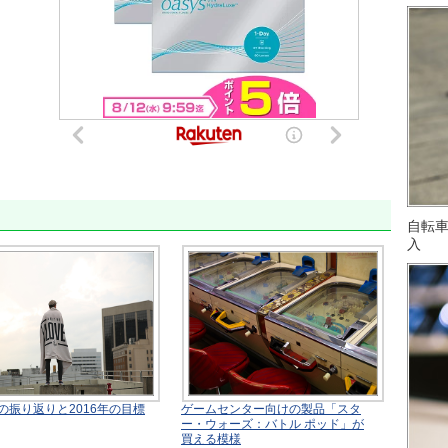
自転
入
年の振り返りと2016年の目標
ゲームセンター向けの製品「スタ
ー・ウォーズ：バトル ポッド」が
買える模様