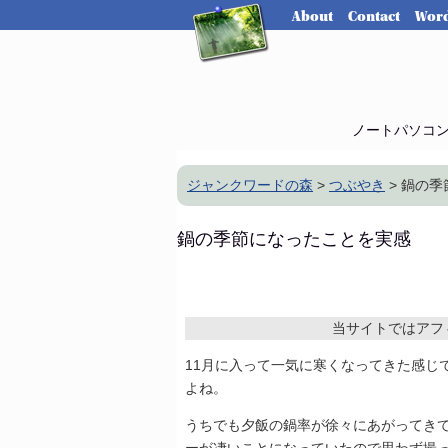
About
Contact
Word
ノートパソコ
ジャンクワードの森
>
つぶやき
> 鍋の
鍋の季節になったことを実感
当サイトではアフ
11月に入って一気に寒くなってきた感じ
よね。
うちでも夕飯の鍋率が徐々にあがってき