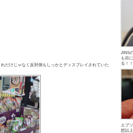
JIN
も目に
る！
これだけじゃなく反対側もしっかとディスプレイされていた
エプ
想以