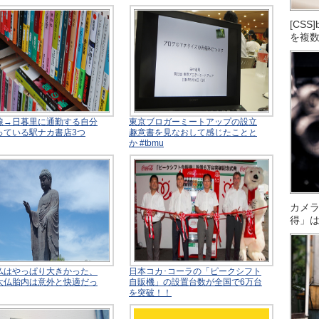
[CS
を複
線→日暮里に通勤する自分
東京ブロガーミートアップの設立
っている駅ナカ書店3つ
趣意書を見なおして感じたことと
か #tbmu
カメ
得」
仏はやっぱり大きかった、
日本コカ･コーラの「ピークシフト
大仏胎内は意外と快適だっ
自販機」の設置台数が全国で6万台
を突破！！