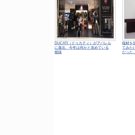
DUCATI（ドゥカティ）がアパレル
端材を
に進出、今年は何かと攻めている
てみた
模様
だった