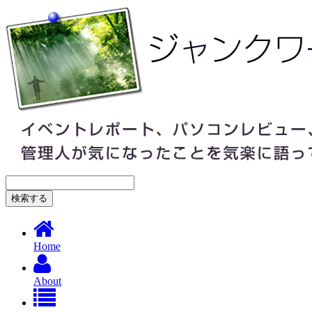
Home
About