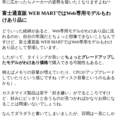
常に広かったらメーカーの姿勢を疑いたくなりますよね^^
富士通直販 WEB MARTではWeb専用モデルもわ
けあり品に
どういった経緯があると、Web専用モデルがわけあり品に流
れるのか、自分の常識だとちょっと想像できないことなんで
すけど、富士通直販 WEB MARTではWeb専用モデルもわけ
あり品として登場しています。
したがって、タイミングが良いと
ちょっとグレードアップし
たモデルがわけあり価格
で購入できる可能性もあると。
例えばメモリの容量が増えていたり、CPUがアップグレード
していたりという感じですね（ディスク容量というのもある
かも）。
カスタマイズ製品は若干「好き嫌い」がでるところですけ
ど、好みにピッタリと合うものが見つかればかなりお得にな
ることは間違いないでしょうね。
なんてダラダラと書いてしまいましたが、百聞は一見にしか