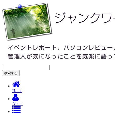
Home
About