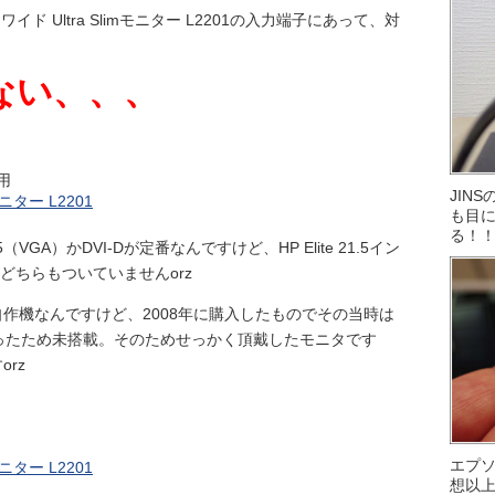
チワイド Ultra Slimモニター L2201の入力端子にあって、対
しかない、、、
用
JIN
も目に
る！
GA）かDVI-Dが定番なんですけど、HP Elite 21.5イン
には、どちらもついていませんorz
作機なんですけど、2008年に購入したものでその当時は
規格だったため未搭載。そのためせっかく頂戴したモニタです
rz
エプ
想以