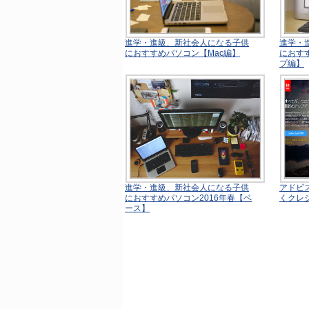
進学・進級、新社会人になる子供
進学・
におすすめパソコン【Mac編】
におす
プ編】
進学・進級、新社会人になる子供
アドビス
におすすめパソコン2016年春【ベ
くクレ
ース】