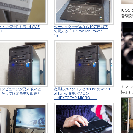
[CS
を複
トで拡張性も高いLAVIE
ベーシックモデルなら10万円以下
DT
で買える「HP Pavilion Power
15」
カメ
コンピュータが乃木坂46と
次男坊のパソコンはmouseのWorld
得」
、そして限定モデル販売と
of Tanks 推奨パソコン
「NEXTGEAR-MICRO」に