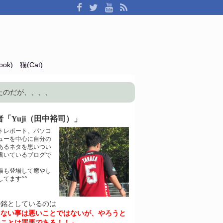
ok)
猫(Cat)
当選したのだが、、、、
「Yuji（田中裕司）」
トレポート、パソコ
ューを中心に自分の
あるネタを思いつい
書いているブログで
猫も登場して癒やし
してます^^
の銘としているのは
きない事は悪いことではないが、やろうと
いことは罪悪である！！」