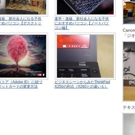
進級、新社会人になる子供
進学・進級、新社会人になる子供
すめパソコン【デスクトッ
におすすめパソコン【ノートパソ
コン編】
Can
「ジ
トア（Adobe ID）に紐づ
ビジネスシーンからみたThinkPad
ジットカードの変更方法
X250の利点（X260との違いも）
テキス