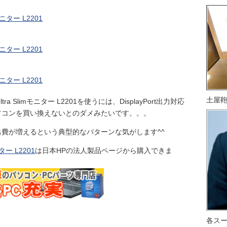
土屋
tra Slimモニター L2201を使うには、DisplayPort出力対応
ソコンを買い換えないとのダメみたいです。。。
費が増えるという典型的なパターンな気がします^^
ニター L2201
は日本HPの法人製品ページから購入できま
各ス