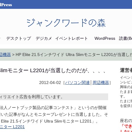
Press
ジャンクワードの森
ン
デスクトップ
デジカメ
イベントレポート
WordPress
読書(Bo
辺機器
> HP Elite 21.5インチワイド Ultra Slimモニター L2201が
tra Slimモニター L2201が当選したのだが、、、、
運営者
イベン
2012-04-02［
パソコン関連
│
周辺機器
］
ンレビ
興味の
たまま
ィリエイト広告を利用しています。
す。
たまに
を提供
 法人ノートブック製品の記事コンテスト」というのが開催
書いた記事がなんとモニタープレゼントに当選しました。そ
座右
 21.5インチワイド Ultra Slimモニター L2201」。
「で
しな