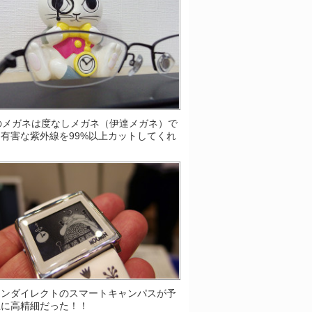
Sのメガネは度なしメガネ（伊達メガネ）で
有害な紫外線を99%以上カットしてくれ
！
ソンダイレクトのスマートキャンパスが予
上に高精細だった！！