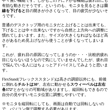
中々無い機能です。しかもこの下に下がる機能は疲れ目にも
有効な動きだそうです。というのも、モニタを見るときは
目
線を下げると
目の開きが小さくなって、目の疲労が少ないそ
うです。
普通のデスクトップ用のモニタだと上げることは出来ても、
下げることは中々出来ないですから自然と上方向への調整に
慣れてしまいます。また、サイズが大きくなればなるほど高
さがあるため見上げながら使うことが多くなってしまいま
す。
これが、疲れ目の原因になってしまうのか・・・比較的疲れ
目にならないほうなので気にしていませんでしたが、疲れ目
で悩んでいる人にはちょっとアドバイスしてみようと思いま
す。
FlexStand(フレックススタンド)は高さの調節以外にも、前後
に倒れる
チルトは30°
、左右に動かせる
スウィーベルは左右
各172°
とかなりの可動域がありますし、縦回転もできるので
自分の見やすいモニタ位置に調整しやすいです。
※モニタを縦回転にしても、画面は自動では回転しないの
で、パソコン側で調整する必要があります。