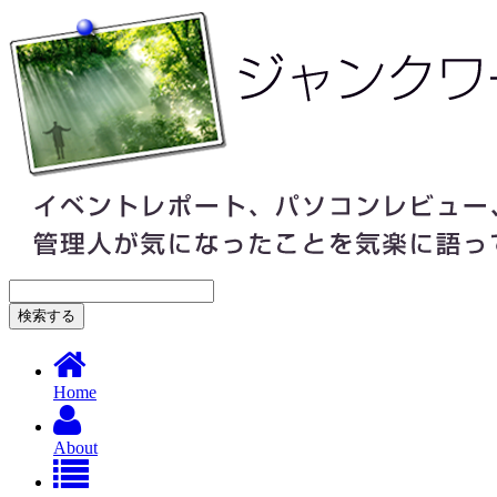
Home
About