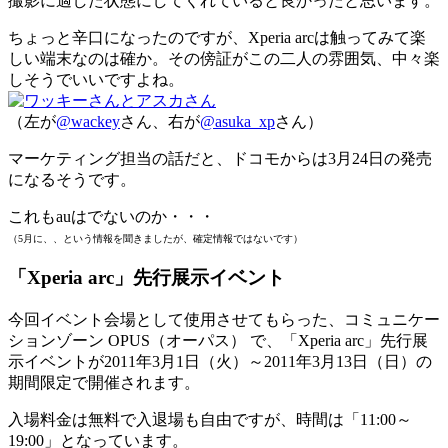
撮影に適した状態にしてくれていると良かったと思います。
ちょっと辛口になったのですが、Xperia arcは触ってみて楽
しい端末なのは確か。その傍証がこの二人の雰囲気、中々楽
しそうでいいですよね。
（左が
@wackey
さん、右が
@asuka_xp
さん）
マーケティング担当の話だと、ドコモからは3月24日の発売
になるそうです。
これもauはでないのか・・・
（5月に、、という情報を聞きましたが、確定情報ではないです）
「Xperia arc」先行展示イベント
今回イベント会場として使用させてもらった、コミュニケー
ションゾーン OPUS（オーパス） で、「Xperia arc」先行展
示イベントが2011年3月1日（火）～2011年3月13日（日）の
期間限定で開催されます。
入場料金は無料で入退場も自由ですが、時間は「11:00～
19:00」となっています。