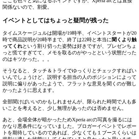
ここも色々と気になるポイントですが、Xperia arcとは直接
関係ないので、割愛。
イベントとしてはちょっと疑問が残った
タイムスケージュルは開場が19時半、イベントスタートが20
時で商品説明が20時半まで、終了は22時と本当に
聞くより触
ってくれ
という割り切った姿勢は好きですが、プレゼンちょ
っと慌てすぎてて、メモを取るのがやっとという状態だった
のはキツかった。。。
そうなると、タッチ＆トライでゆっくりとチェックすればい
いんでしょうけど、説明する担当の人のポジションによって
説明に偏りがあったようで、フラットな意見を聞くのが難し
かったように思えます。
全部聞けばいいのかもしれませんが、限られた時間で人も多
いことを考えると、少し無理があったのは否めません。
あと、会場全体が暗かったためXperia arcの写真を撮るには
かなり悪条件になっていました。ブロガーイベントでレポー
トを期待しているのであれば、少なくても１ブースくらいは