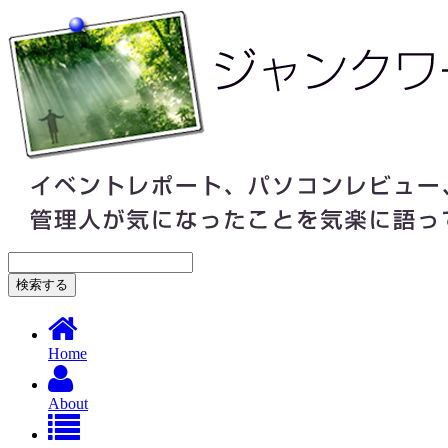
Home
About