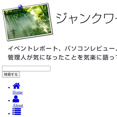
Home
About