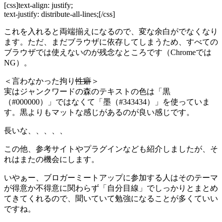
[css]text-align: justify;
text-justify: distribute-all-lines;[/css]
これを入れると両端揃えになるので、変な余白がでなくなり
ます。ただ、まだブラウザに依存してしまうため、すべての
ブラウザでは使えないのが残念なところです（Chromeでは
NG）。
＜言わなかった拘り
性癖
＞
実はジャンクワードの森のテキストの色は「黒
（#000000）」ではなくて「墨（#343434）」を使っていま
す。黒よりもマットな感じがあるのが良い感じです。
長いな、、、、、
この他、参考サイトやプラグインなども紹介しましたが、そ
れはまたの機会にします。
いやぁー、ブロガーミートアップに参加する人はそのテーマ
が得意か不得意に関わらず「自分目線」でしっかりとまとめ
てきてくれるので、聞いていて勉強になることが多くていい
ですね。