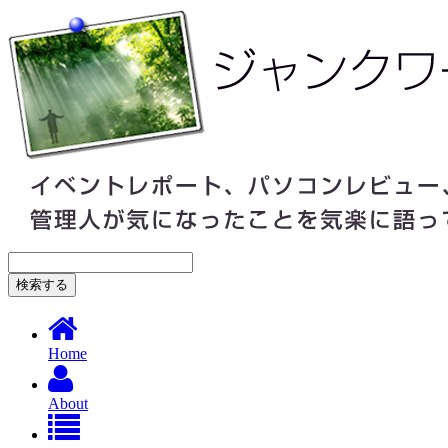
Home
About