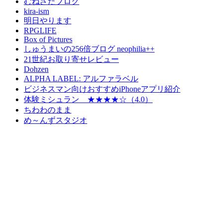
むねさだブログ
kira-ism
明日やります
RPGLIFE
Box of Pictures
しゅうまいの256倍ブログ neophilia++
21世紀お取り寄せレビュー
Dohzen
ALPHA LABEL: アルファラベル
ビジネスマン向けおすすめiPhoneアプリ紹介
体験ミシュラン ★★★★☆（4.0）
ちわわのまま
め～んずスタジオ