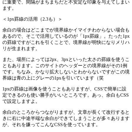
に重要で、間隔がまちまちだと不安定な印象を与えてしまい
ます。
＜1px罫線の活用（2.3も）＞
余白の場合はどこまでが境界線かイマイチわからない場合も
あるので、そこで活用しているのが「1px罫線」。たった1px
の罫線ですがこれを引くことで、境界線が明快になりメリハ
リが生まれます。
また、場所によっては2px、3pxといった太さの罫線を使うこ
ともあります。このサイトのヘッダーとの境界線がその1例
です。ちなみ、かなり拡大しないとわからないですがこの境
界線は青の上にグレーの1pxを引いています（笑
1pxの罫線は画像を使うこともありますが、CSSで簡単に設
定できるのも使い勝手がいいところです。あっ、余白もCSS
で設定しますよ。
余白のところからつながりますが、文章が長くて改行すると
きに右に中途半端な余白ができてしまうことが多々あります
が、それを嫌ってこんなCSSを使っています。