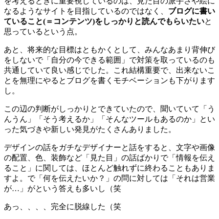
を考えるときに重要視しているのは、見た目の派手さや絵に
なるようなサイトを目指しているのではなく、
ブログに書い
ていること(＝コンテンツ)をしっかりと読んでもらいたい
と
思っているという点。
あと、将来的な目標はともかくとして、みんなあまり背伸び
をしないで「自分の今できる範囲」で対策を取っているのも
共通していて良い感じでした。これ結構重要で、出来ないこ
とを無理にやるとブログを書くモチベーションも下がります
し。
この辺の判断がしっかりとできていたので、聞いていて「う
んうん」「そう考えるか」「そんなツールもあるのか」とい
った気づきや新しい発見がたくさんありました。
デザインの話をガチなデザイナーと話をすると、文字や画像
の配置、色、装飾など「見た目」の話ばかりで「情報を伝え
ること」に関しては、ほとんど触れずに終わることもありま
すよ。で「何を伝えたいか？」の問に対しては「それは営業
が…」がという答えも多いし（笑
あっ、、、、完全に脱線した（笑