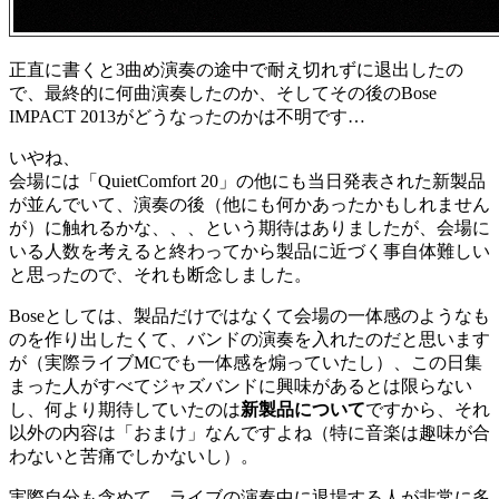
正直に書くと3曲め演奏の途中で耐え切れずに退出したの
で、最終的に何曲演奏したのか、そしてその後のBose
IMPACT 2013がどうなったのかは不明です…
いやね、
会場には「QuietComfort 20」の他にも当日発表された新製品
が並んでいて、演奏の後（他にも何かあったかもしれません
が）に触れるかな、、、という期待はありましたが、会場に
いる人数を考えると終わってから製品に近づく事自体難しい
と思ったので、それも断念しました。
Boseとしては、製品だけではなくて会場の一体感のようなも
のを作り出したくて、バンドの演奏を入れたのだと思います
が（実際ライブMCでも一体感を煽っていたし）、この日集
まった人がすべてジャズバンドに興味があるとは限らない
し、何より期待していたのは
新製品について
ですから、それ
以外の内容は「おまけ」なんですよね（特に音楽は趣味が合
わないと苦痛でしかないし）。
実際自分も含めて、ライブの演奏中に退場する人が非常に多