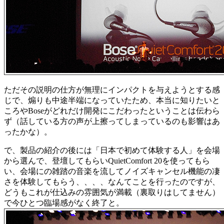
ただその説明の仕方が無理にインパクトを与えようとする感
じで、煽りも中途半端になっていたため、本当に知りたいと
ころやBoseがどれだけ開発にこだわったということは伝わら
ず（話している方の声が上擦ってしまっているのも影響はあ
ったかな）。
で、製品の紹介の後には「日本で初めて体験する人」を会場
から選んで、登壇してもらいQuietComfort 20を使ってもら
い、会場にの雑踏の音楽を流してノイズキャンセル機能の凄
さを体験してもらう、、、、なんてことを行ったのですが、
どうもこれが仕込みの雰囲気が満載（裏取りはしてません）
で今ひとつ臨場感がなく終了と。