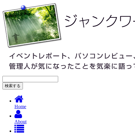
Home
About