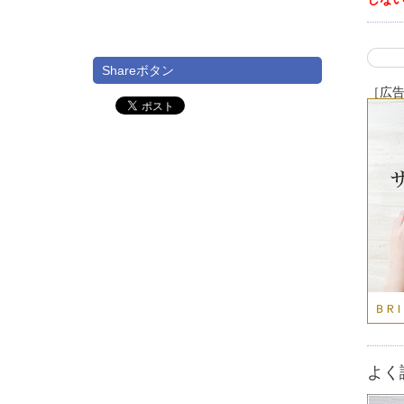
Shareボタン
［広
よく