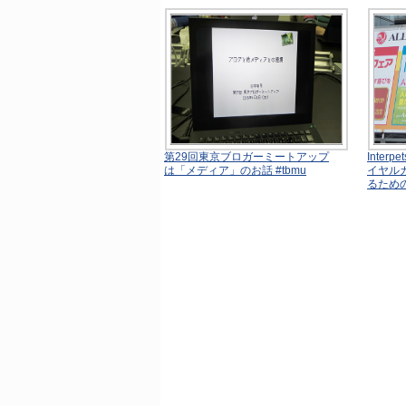
第29回東京ブロガーミートアップ
Inte
は「メディア」のお話 #tbmu
イヤル
るため