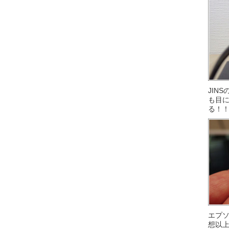
JIN
も目に
る！
エプ
想以