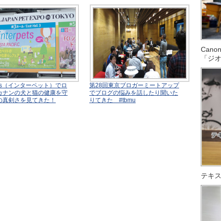
Can
「ジ
rpets（インターペット）でロ
第28回東京ブロガーミートアップ
カナンの犬と猫の健康を守
でブログの悩みを話したり聞いた
の真剣さを見てきた！
りてきた #tbmu
テキス