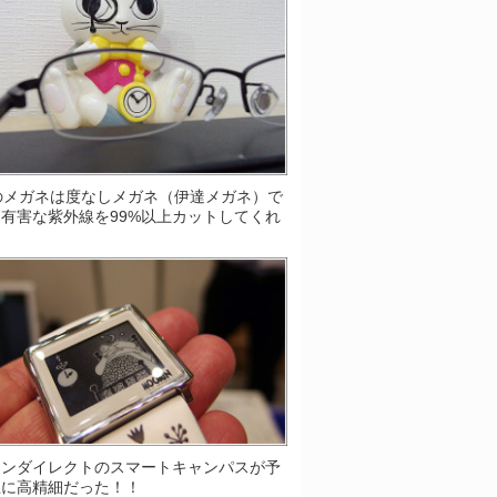
Sのメガネは度なしメガネ（伊達メガネ）で
有害な紫外線を99%以上カットしてくれ
！
ソンダイレクトのスマートキャンパスが予
上に高精細だった！！