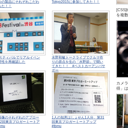
つの製品にそれぞれこだわ
Tokyo2015に参加してきた！！
った！！
[CS
を複
ェスティバルでリアルイベン
水野和敏トークライブでクルマ作
要性を再確認した
りの原点を生の「水野節」で聞い
てきた！！ #ベストカーアンバサ
ダー
カメ
得」
画像のそれぞれのアプロー
1人の知恵はしょせん1人分、第31
32回東京ブロガーミートア
回東京ブロガーミートアップ
bmu
#tbmu