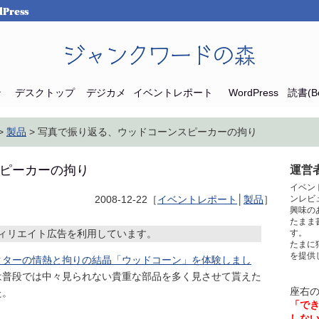
Press
ジャンクワードの森
ン
デスクトップ
デジカメ
イベントレポート
WordPress
読書(Bo
>
製品
> 写真で振り返る、ウッドコーンスピーカーの拘り
ピーカーの拘り
運営者
イベン
2008-12-22［
イベントレポート
│
製品
］
ンレビ
興味の
たまま
ィリエイト広告を利用しています。
す。
たまに
を提供
クターの情熱と拘りの結晶「ウッドコーン」を体験しまし
は普段では中々見られない貴重な部品を多く見させて貰えた
座右
た。
「で
しな