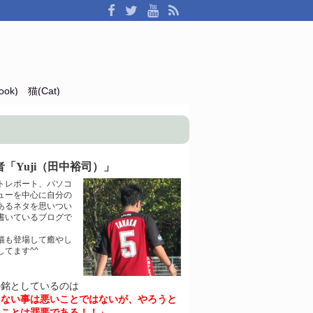
ok)
猫(Cat)
「Yuji（田中裕司）」
トレポート、パソコ
ューを中心に自分の
あるネタを思いつい
書いているブログで
猫も登場して癒やし
してます^^
の銘としているのは
きない事は悪いことではないが、やろうと
いことは罪悪である！！」