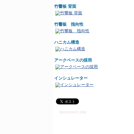
竹響板 背面
竹響板 指向性
ハニカム構造
アークベースの採用
インシュレーター
Sponsored Links