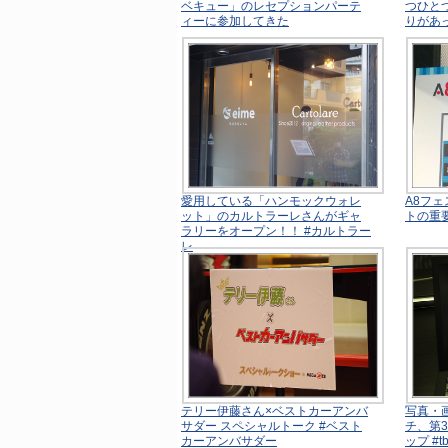
ベキュー」のレセプションパーテ
つひと
ィーに参加してきた
りがあ
愛用している「ハンモックウォレ
A8フ
ット」のカルトラーレさんがギャ
トの重
ラリーをオープン！！ #カルトラー
レ
テリー伊藤さん×ベストカーアンバ
写真・
サダー スペシャルトーク #ベスト
チ、第
カーアンバサダー
ップ #t