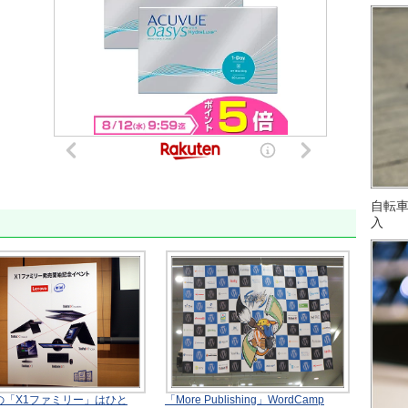
自転
入
の「X1ファミリー」はひと
「More Publishing」WordCamp