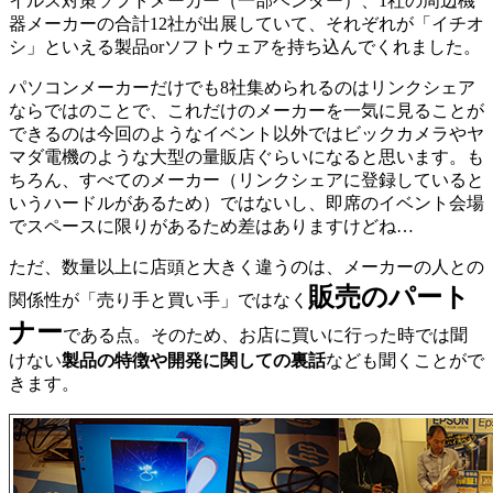
イルス対策ソフトメーカー（一部ベンダー）、1社の周辺機
器メーカーの合計12社が出展していて、それぞれが「イチオ
シ」といえる製品orソフトウェアを持ち込んでくれました。
パソコンメーカーだけでも8社集められるのはリンクシェア
ならではのことで、これだけのメーカーを一気に見ることが
できるのは今回のようなイベント以外ではビックカメラやヤ
マダ電機のような大型の量販店ぐらいになると思います。も
ちろん、すべてのメーカー（リンクシェアに登録していると
いうハードルがあるため）ではないし、即席のイベント会場
でスペースに限りがあるため差はありますけどね…
ただ、数量以上に店頭と大きく違うのは、メーカーの人との
販売のパート
関係性が「売り手と買い手」ではなく
ナー
である点。そのため、お店に買いに行った時では聞
けない
製品の特徴や開発に関しての裏話
なども聞くことがで
きます。