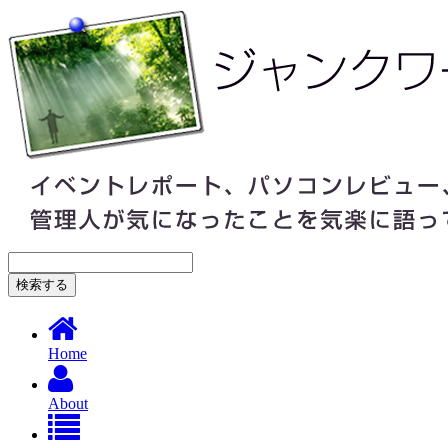
Home
About