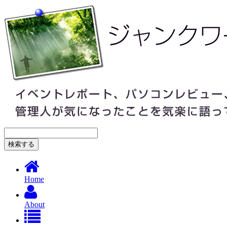
Home
About