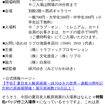
■開場時間
※ご入場は閉場の30分前まで
■会場
別館2階＝西武ギャラリー
一般700円・大学生500円・中学生300円（小
学生以下無料）
■入場料
※「クラブ・オン」「ミレニアム」カード
会員のお客さまは、カードの提示で500円
（ご優待料金）にてご入場いただけます。
■お問い合わせ
リブロ池袋本店03（5949）2910（代表）
■主催
（株）トラフィックプロモーション
■共催
（株）文化放送／（株）リブロ
■協力
（株）白泉社
■総監修
緑川ゆき（みどりかわゆき）
＜公式情報ページ＞
【予告】夏目友人帳原画展～緑川ゆきの世界～連載10周年記
念初の原画展開催！展示原画数150点以上！
そうそう、今回の夏目友人帳原画展の入場券はなんと
＜特製
缶バッジ付ご入場券＞
になっているそうですよ。これは原