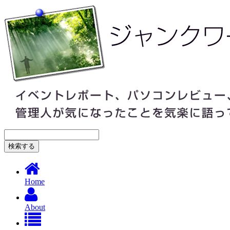
Home
About