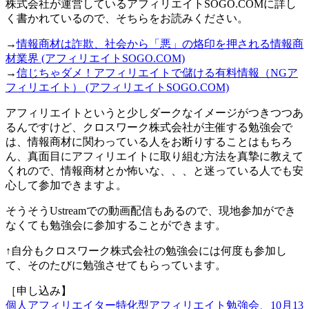
株式会社が運営しているアフィリエイトSOGO.COMに詳し
く書かれているので、そちらをお読みください。
→
情報商材は詐欺、社会から「悪」の烙印を押される情報商
材業界 (アフィリエイトSOGO.COM)
→
信じちゃダメ！アフィリエイトで儲ける有料情報（NGア
フィリエイト） (アフィリエイトSOGO.COM)
アフィリエイトというと少しダークなイメージがつきつつあ
るんですけど、クロスワーク株式会社が主催する勉強会で
は、情報商材に関わっている人をお断りすることはもちろ
ん、真面目にアフィリエイトに取り組む方法を真摯に教えて
くれので、情報商材とか怖いな、、、と迷っている人でも安
心して参加できますよ。
そうそうUstreamでの動画配信もあるので、現地参加ができ
なくても勉強会に参加することができます。
↑自分もクロスワーク株式会社の勉強会には何度も参加し
て、そのたびに勉強させてもらっています。
［申し込み】
個人アフィリエイター特化型アフィリエイト勉強会、10月13