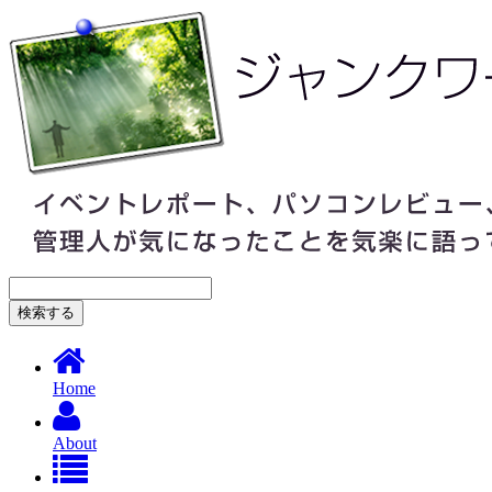
Home
About