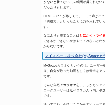
かないと勝てない（＝報酬が得られない
だったりもします。
HTML＋CSSが難しくて、、って声が
「構成力」といったことに力を入れてい
す。
なによりも重要なことは
とにかくトライ
できるかできないかはやってみないとわ
からないです。
マイスペース株式会社(MySpaceカ
MySpaceカラオケというのは、ユー
り、自分が歌った動画もしくは音声をア
です。
そんな自宅でカラオケを、、しかもシェア
ニークユーザーは延べ２３万人（内、参
です。
凄いですね、今後はここからデビューする