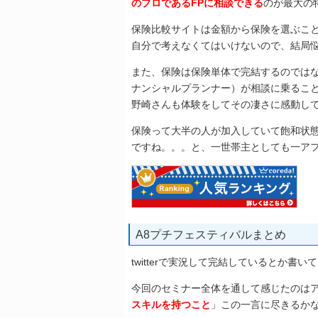
のプロであるFPに相談できる
のが最大の
保険比較サイトは金額から保険を選ぶこ
自分で考えなくてはいけないので、結局
また、保険は保険単体で完結するのではな
ナンシャルプランナー）が相談に乗るこ
野崎さんも体験をしてその凄さに感動し
保険って大半の人が加入していて飽和状
ですね。。。と、一世帯主としても一ア
A8プチフェスティバルまとめ
twitterで実況して完結しているとか
今回のセミナー全体を通して感じたのは
スキルを持つこと
」この一言に尽きるか