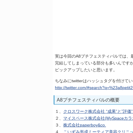
実は今回のA8プチフェスティバルでは、最
完結してしまっている部分も多いんですが、
ピックアップしたいと思います。
ちなみにtwitterはハッシュタグを付
http://twitter.com/#search?q=%23a8petit
A8プチフェスティバルの概要
１、
クロスワーク株式会社 “成果”と”評
２、
マイスペース株式会社(MySpaceカラ
３、
株式会社paperboy&co.
４、
こいずみ形成ミーティア美容クリニ