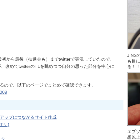
JIN
初から最後（抽選会も）までtwitterで実況していたので、
も目に
改めてtwitterのTLを眺めつつ自分の思った部分を中心に
る！
けているので、以下のページでまとめて確認できます。
2009
価”アップにつながるサイト作成
オケ)
エプ
想以
ック