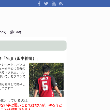
ok)
猫(Cat)
「Yuji（田中裕司）」
トレポート、パソコ
ューを中心に自分の
あるネタを思いつい
書いているブログで
猫も登場して癒やし
してます^^
の銘としているのは
きない事は悪いことではないが、やろうと
いことは罪悪である！！」