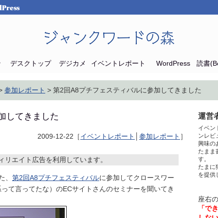
Press
ジャンクワードの森
ン
デスクトップ
デジカメ
イベントレポート
WordPress
読書(Bo
>
参加レポート
> 第2回A8プチフェスティバルに参加してきました
参加してきました
運営者
イベン
2009-12-22［
イベントレポート
│
参加レポート
］
ンレビ
興味の
たまま
ィリエイト広告を利用しています。
す。
たまに
を提供
れた、
第2回A8プチフェスティバル
に参加してクロースワー
って言ってたな）のECサイトさんのセミナーを聞いてき
座右
「で
しな