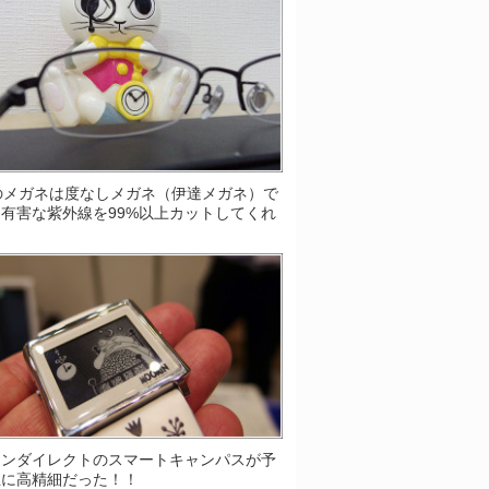
Sのメガネは度なしメガネ（伊達メガネ）で
有害な紫外線を99%以上カットしてくれ
！
ソンダイレクトのスマートキャンパスが予
上に高精細だった！！