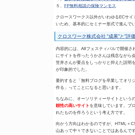
５、
FP無料相談の保険マンモス
クロースワークス以外がいわゆるECサイ
いため、基本的にセミナー形式で進んで
クロスワーク株式会社 “成果”と”
内容的には、A8フェスティバルで開催さ
にサイトを作ったうかさんは残念ながら会場
笠井さんが要点をしっかりと抑えた説明
が印象的でした。
要約すると「無料ブログを卒業してオリ
作る」ってことになると思います。
ちなみに、オーソリティーサイトという
頼性の高いサイト
を意味しています。ブ
れたものを作ろうという考え方です。
向かう方向はわかるのですが、HTML＋
山あって中々できないことではあるんで