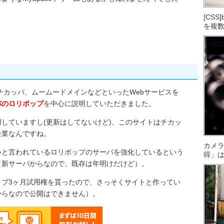
[CS
を複
ップ、チカッパ、ムームードメインなどといったWebサービスを
バのロリポップ
を中心に説明していただきました。
していますし(更新はしてないけど)、このサイトはチカッ
企業なんですね。
カメ
いと言われているロリポップのサーバを強化しているという
得」
（新サーバからなので、既存は年明けだけど）。
ップ3ヶ月試用権を貰ったので、さっそくサイトと作ってい
からなので公開はできません）。