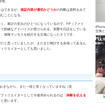
特徴。
とはできるが、
保証内容が適切かどうか
の判断は資料をみて
悩むことになる。
く、家計の支出のひとつになっているので、FP（ファイ
iPh
とで的確なアドバイスが受けられる。実際今日話をしている
交換
て、保険マンモスを紹介する立場になったそうです。
態だと思っていましたが、まだまだ検討する余地ってあるん
フィリエイターとしても思いました。
書いておきながら、また一段と長くなっていますね（笑
アフィリエイターとして今後求められるのは「
体験を伝える
なと思います。