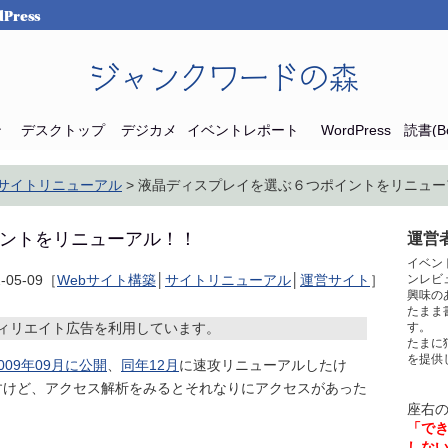
Press
ジャンクワードの森
ン
デスクトップ
デジカメ
イベントレポート
WordPress
読書(Bo
サイトリニューアル
> 液晶ディスプレイを選ぶ６つポイントをリニュー
ントをリニューアル！！
運営者
イベン
2-05-09［
Webサイト構築
│
サイトリニューアル
│
運営サイト
］
ンレビ
興味の
たまま
ィリエイト広告を利用しています。
す。
たまに
を提供
009年09月に公開
、
同年12月
に速攻リニューアルしたけ
すけど、アクセス解析をみるとそれなりにアクセスがあった
座右
「で
しな