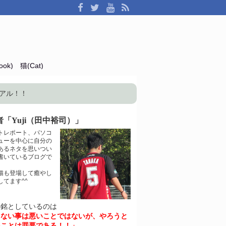
ok)
猫(Cat)
アル！！
「Yuji（田中裕司）」
トレポート、パソコ
ューを中心に自分の
あるネタを思いつい
書いているブログで
猫も登場して癒やし
してます^^
の銘としているのは
きない事は悪いことではないが、やろうと
いことは罪悪である！！」