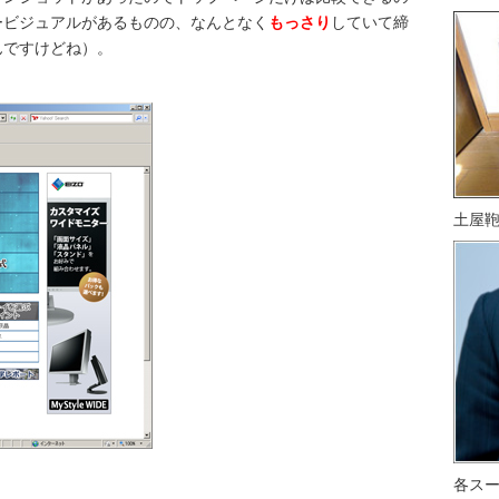
ービジュアルがあるものの、なんとなく
もっさり
していて締
んですけどね）。
土屋
各ス