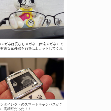
Sのメガネは度なしメガネ（伊達メガネ）で
有害な紫外線を99%以上カットしてくれ
！
ソンダイレクトのスマートキャンパスが予
上に高精細だった！！