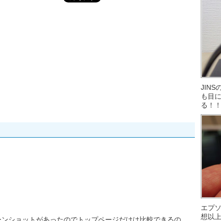
JIN
も目に
る！
エプ
想以
ーンショットがあったのでトップページだけは比較できるの