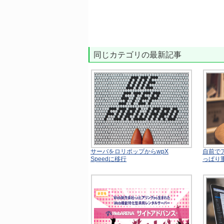
同じカテゴリの最新記事
サーバをロリポップからwpX
自前で
Speedに移行
っぱり