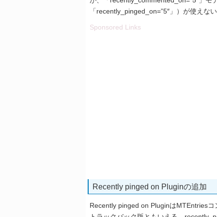
が、「recently_commented_on=
「recently_pinged_on=”5″」
Sponsored Links
Recently pinged on Pluginの追加
Recently pinged on PluginはMTEn
トラックバック版ともいえる、recently