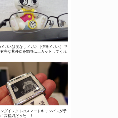
Sのメガネは度なしメガネ（伊達メガネ）で
有害な紫外線を99%以上カットしてくれ
！
ソンダイレクトのスマートキャンパスが予
上に高精細だった！！