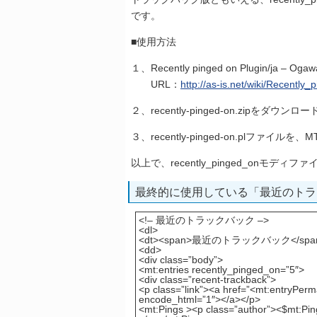
です。
■使用方法
１、Recently pinged on Plugin/ja – O
URL：
http://as-is.net/wiki/Recently
２、recently-pinged-on.zipをダウン
３、recently-pinged-on.plファイ
以上で、recently_pinged_onモデ
最終的に使用している「最近のトラ
<!– 最近のトラックバック –>
<dl>
<dt><span>最近のトラックバック</span>
<dd>
<div class=”body”>
<mt:entries recently_pinged_on=”5″>
<div class=”recent-trackback”>
<p class=”link”><a href=”<mt:entryPerm
encode_html=”1″></a></p>
<mt:Pings ><p class=”author”><$mt:P