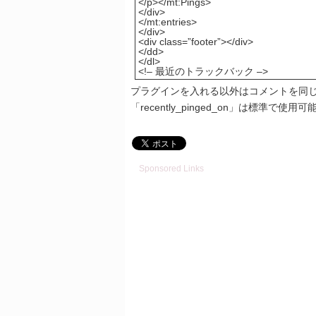
</p></mt:Pings>
</div>
</mt:entries>
</div>
<div class=”footer”></div>
</dd>
</dl>
<!– 最近のトラックバック –>
プラグインを入れる以外はコメントを同
「recently_pinged_on」は標準
Sponsored Links