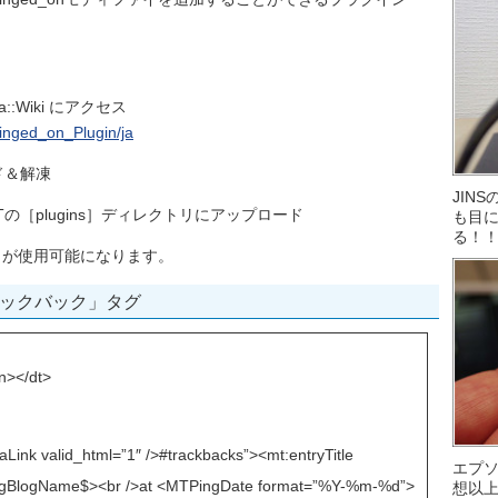
gawa::Wiki にアクセス
_pinged_on_Plugin/ja
ロード＆解凍
JIN
ルを、MTの［plugins］ディレクトリにアップロード
も目に
る！
ィファイが使用可能になります。
ックバック」タグ
</dt>
aLink valid_html=”1″ />#trackbacks”><mt:entryTitle
エプ
ingBlogName$><br />at <MTPingDate format=”%Y-%m-%d”>
想以