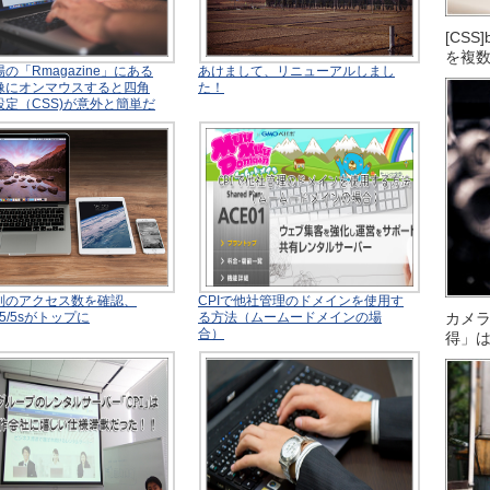
[CS
を複
の「Rmagazine」にある
あけまして、リニューアルしまし
像にオンマウスすると四角
た！
設定（CSS)が意外と簡単だ
別のアクセス数を確認、
CPIで他社管理のドメインを使用す
e 5/5sがトップに
る方法（ムームードメインの場
カメ
合）
得」