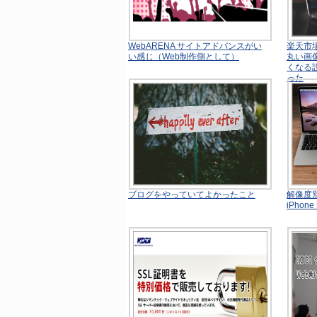
WebARENA サイトアドバンスがい
楽天市場
い感じ（Web制作側として）
丸い画
くなる
った
ブログをやっていてよかったこと
解像度
iPhon