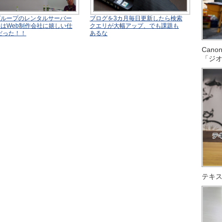
 グループのレンタルサーバー
ブログを3カ月毎日更新したら検索
」はWeb制作会社に嬉しい仕
クエリが大幅アップ、でも課題も
だった！！
あるな
Can
「ジ
テキス