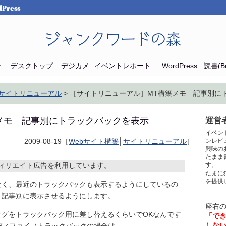
Press
ジャンクワードの森
ン
デスクトップ
デジカメ
イベントレポート
WordPress
読書(Bo
サイトリニューアル
> ［サイトリニューアル］MT構築メモ 記事別に
メモ 記事別にトラックバックを表示
運営者
イベン
2009-08-19［
Webサイト構築
│
サイトリニューアル
］
ンレビ
興味の
たまま
ィリエイト広告を利用しています。
す。
たまに
を提供
なく、最近のトラックバックも表示するようにしているの
、記事別に表示させるようにします。
座右
グをトラックバック用に差し替えるくらいでOKなんです
「で
しな