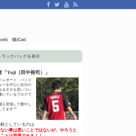
ok)
猫(Cat)
トラックバックを表示
「Yuji（田中裕司）」
トレポート、パソコ
ューを中心に自分の
あるネタを思いつい
書いているブログで
猫も登場して癒やし
してます^^
の銘としているのは
きない事は悪いことではないが、やろうと
いことは罪悪である！！」