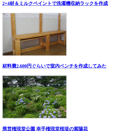
2×4材＆ミルクペイントで洗濯機収納ラックを作成
材料費2,600円ぐらいで室内ベンチを作成してみた
県営権現堂公園 幸手権現堂桜堤の紫陽花