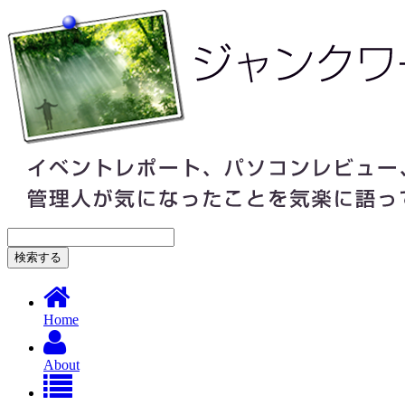
Home
About