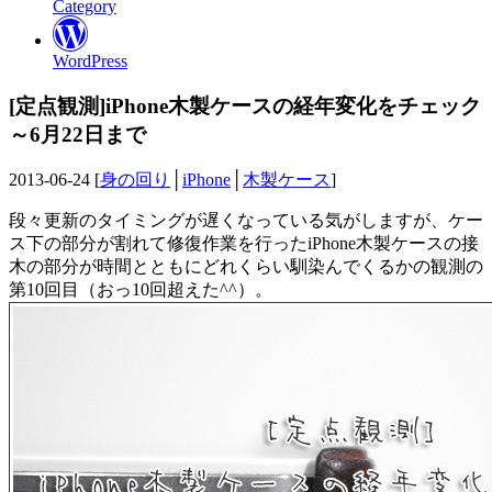
Category
WordPress
[定点観測]iPhone木製ケースの経年変化をチェック
～6月22日まで
2013-06-24 [
身の回り
│
iPhone
│
木製ケース
]
段々更新のタイミングが遅くなっている気がしますが、ケー
ス下の部分が割れて修復作業を行ったiPhone木製ケースの接
木の部分が時間とともにどれくらい馴染んでくるかの観測の
第10回目（おっ10回超えた^^）。