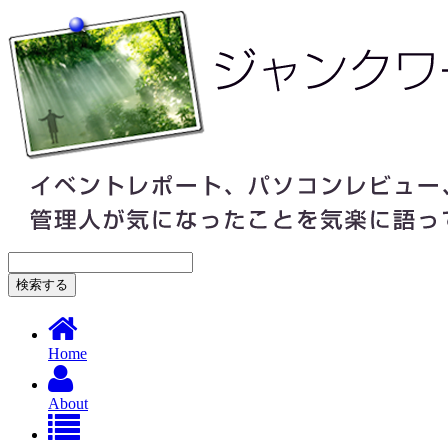
Home
About