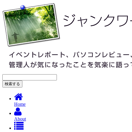
Home
About