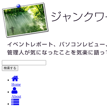
Home
About