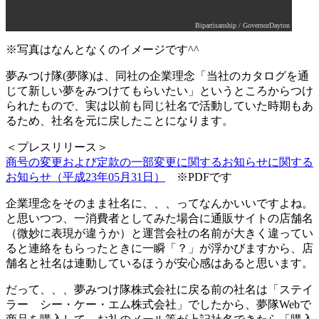
Bipartisanship / GovernorDayton
※写真はなんとなくのイメージです^^
夢みつけ隊(夢隊)は、同社の企業理念「当社のカタログを通
じて新しい夢をみつけてもらいたい」というところからつけ
られたもので、実は以前も同じ社名で活動していた時期もあ
るため、社名を元に戻したことになります。
＜プレスリリース＞
商号の変更および定款の一部変更に関するお知らせに関する
お知らせ（平成23年05月31日）
※PDFです
企業理念をそのまま社名に、、、ってなんかいいですよね。
と思いつつ、一消費者としてみた場合に通販サイトの店舗名
（微妙に表現が違うか）と運営会社の名前が大きく違ってい
ると連絡をもらったときに一瞬「？」が浮かびますから、店
舗名と社名は連動しているほうが安心感はあると思います。
だって、、、夢みつけ隊株式会社に戻る前の社名は「ステイ
ラー シー・ケー・エム株式会社」でしたから、夢隊Webで