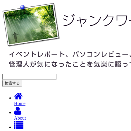
Home
About