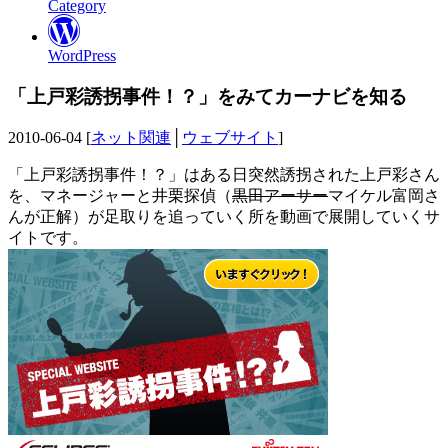
Category
WordPress
「上戸彩誘拐事件！？」をみてカーナビを知る
2010-06-04 [
ネット関連
│
ウェブサイト
]
「上戸彩誘拐事件！？」はある日突然誘拐された上戸彩さん
を、マネージャーと井栗探偵（
黒田アーサー
マイケル富岡さ
んが正解）が足取りを追っていく所を動画で展開していくサ
イトです。