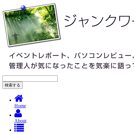
Home
About