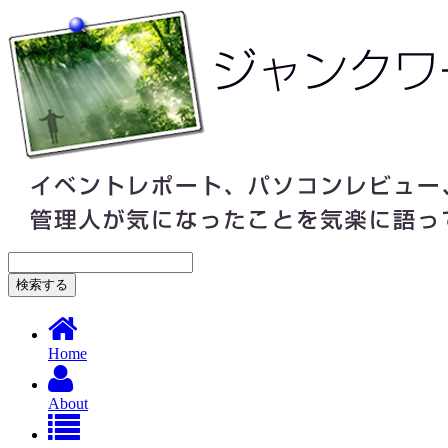
Home
About