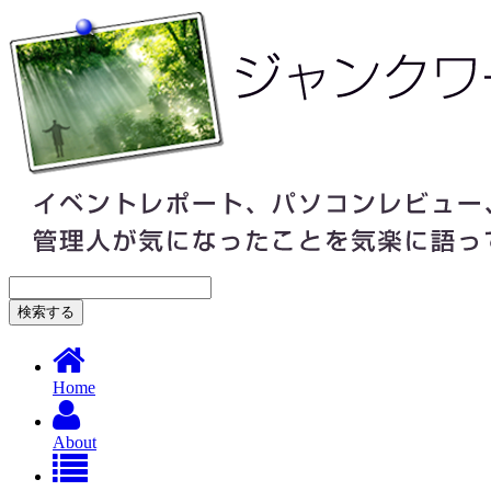
Home
About