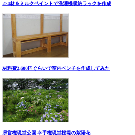
2×4材＆ミルクペイントで洗濯機収納ラックを作成
材料費2,600円ぐらいで室内ベンチを作成してみた
県営権現堂公園 幸手権現堂桜堤の紫陽花