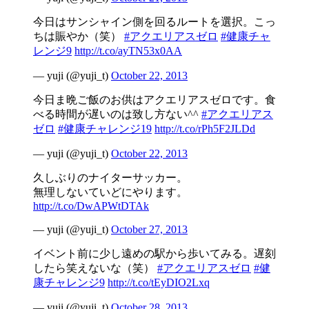
今日はサンシャイン側を回るルートを選択。こっ
ちは賑やか（笑）
#アクエリアスゼロ
#健康チャ
レンジ9
http://t.co/ayTN53x0AA
— yuji (@yuji_t)
October 22, 2013
今日ま晩ご飯のお供はアクエリアスゼロです。食
べる時間が遅いのは致し方ない^^
#アクエリアス
ゼロ
#健康チャレンジ19
http://t.co/rPh5F2JLDd
— yuji (@yuji_t)
October 22, 2013
久しぶりのナイターサッカー。
無理しないていどにやります。
http://t.co/DwAPWtDTAk
— yuji (@yuji_t)
October 27, 2013
イベント前に少し遠めの駅から歩いてみる。遅刻
したら笑えないな（笑）
#アクエリアスゼロ
#健
康チャレンジ9
http://t.co/tEyDIO2Lxq
— yuji (@yuji_t)
October 28, 2013