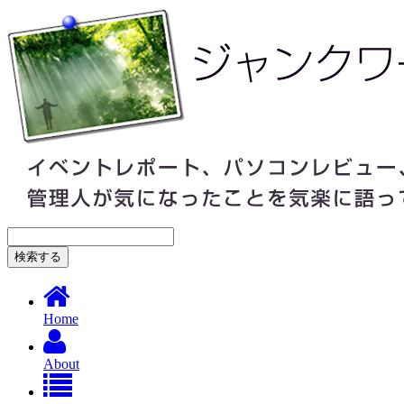
Home
About