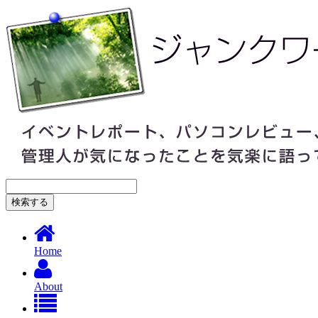
Home
About