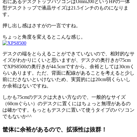
右にあるデスクトップパソコンはOmni200というHPの一体
型デスクトップで液晶サイズは21.5インチのものになりま
す。
押し出し感はさすがの一言ですね。
ちょっと角度を変えるとこんな感じ。
デスクの端をとらえることができていないので、相対的なサ
イズがわかりにくいと思いますが、デスクの奥行きが75cm
でXPS8500の奥行きが44.5cmですから、余裕としては30cmく
らいあります。ただ、背面に配線があることを考えると少し
前にださないといけないため、実質的には20cm弱くらいし
か余裕はないですね。
しかも75cmのデスクは大きい方なので、一般的なサイズ
（60cmぐらい）のデスクに置くにはちょっと無理があるの
は確かです。もっともデスクに置いて使うタイプのパソコン
でもないか^^
筐体に余裕があるので、拡張性は抜群！