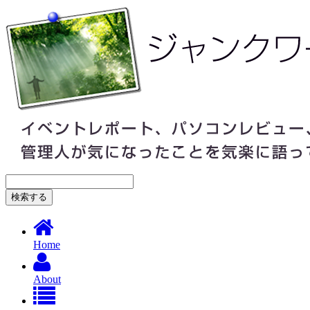
Home
About