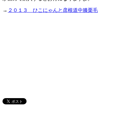
→
２０１３ ひこにゃんと彦根道中膝栗毛