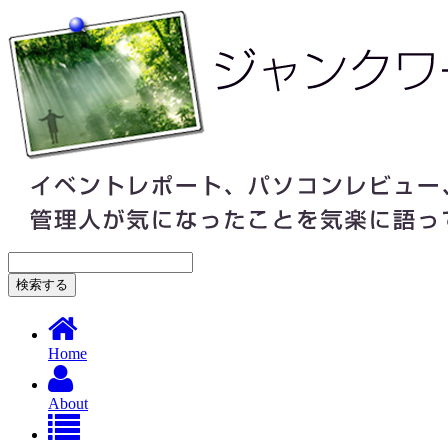
Home
About