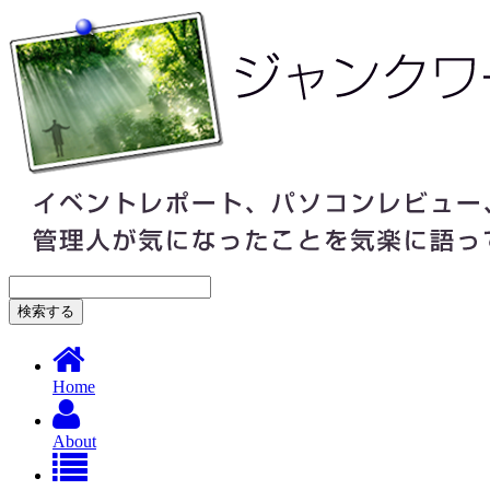
Home
About