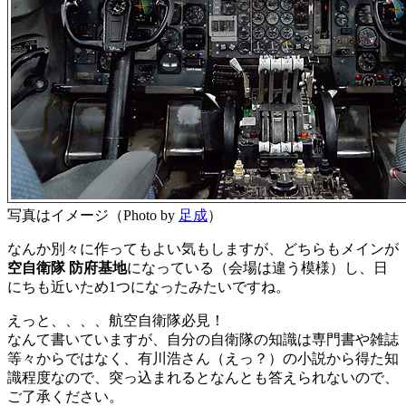
写真はイメージ（Photo by
足成
）
なんか別々に作ってもよい気もしますが、どちらもメインが
空自衛隊 防府基地
になっている（会場は違う模様）し、日
にちも近いため1つになったみたいですね。
えっと、、、、航空自衛隊必見！
なんて書いていますが、自分の自衛隊の知識は専門書や雑誌
等々からではなく、有川浩さん（えっ？）の小説から得た知
識程度なので、突っ込まれるとなんとも答えられないので、
ご了承ください。