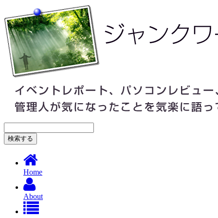
Home
About