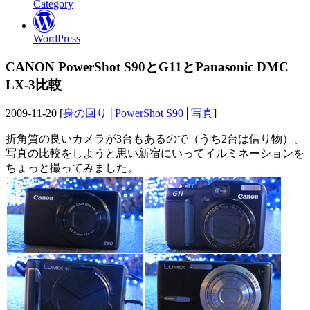
Category
WordPress
CANON PowerShot S90とG11とPanasonic DMC
LX-3比較
2009-11-20 [
身の回り
│
PowerShot S90
│
写真
]
折角質の良いカメラが3台もあるので（うち2台は借り物）、
写真の比較をしようと思い新宿にいってイルミネーションを
ちょっと撮ってみました。