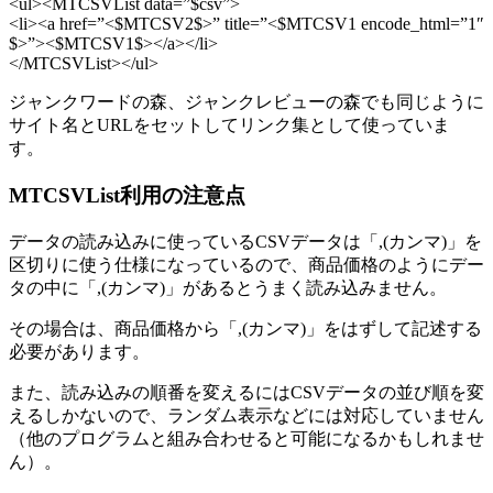
<ul><MTCSVList data=”$csv”>
<li><a href=”<$MTCSV2$>” title=”<$MTCSV1 encode_html=”1″
$>”><$MTCSV1$></a></li>
</MTCSVList></ul>
ジャンクワードの森、ジャンクレビューの森でも同じように
サイト名とURLをセットしてリンク集として使っていま
す。
MTCSVList利用の注意点
データの読み込みに使っているCSVデータは「,(カンマ)」を
区切りに使う仕様になっているので、商品価格のようにデー
タの中に「,(カンマ)」があるとうまく読み込みません。
その場合は、商品価格から「,(カンマ)」をはずして記述する
必要があります。
また、読み込みの順番を変えるにはCSVデータの並び順を変
えるしかないので、ランダム表示などには対応していません
（他のプログラムと組み合わせると可能になるかもしれませ
ん）。