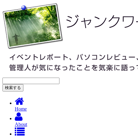
Home
About