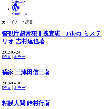
Category
WordPress
カテゴリー：読書
警視庁超常犯罪捜査班 File♯1 ミステ
リオ 吉村達也著
2012-05-24
[
読書
│
ホラー
]
禍家 三津田信三著
2010-05-10
[
読書
│
ホラー
]
粘膜人間 飴村行著