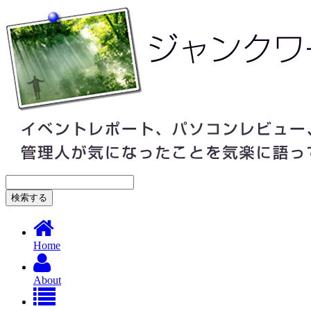
Home
About