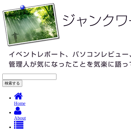
Home
About