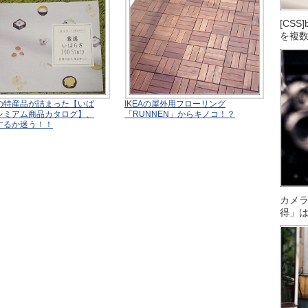
[CS
を複
の特産品が詰まった【いば
IKEAの屋外用フローリング
レミアム商品カタログ】、
「RUNNEN」からキノコ！？
するか迷う！！
カメ
得」