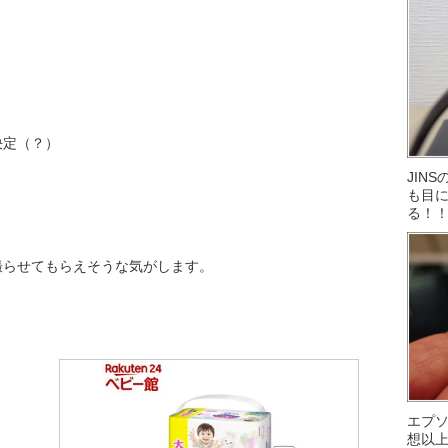
決定（？）
JIN
も目に
る！
撮らせてもらえそうな気がします。
エプ
想以