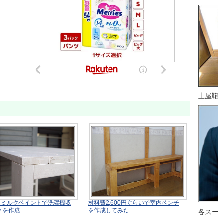
土屋
材＆ミルクペイントで洗濯機収
材料費2,600円ぐらいで室内ベンチ
クを作成
を作成してみた
各ス