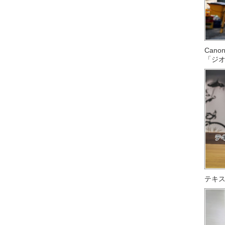
Can
「ジ
テキス