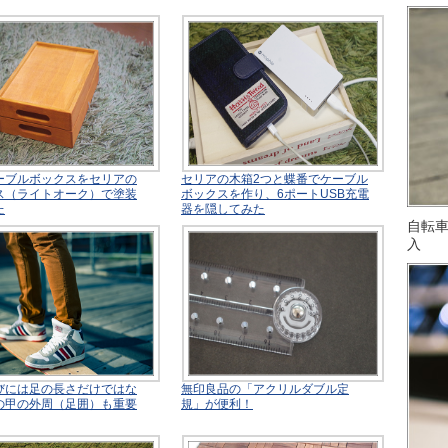
ーブルボックスをセリアの
セリアの木箱2つと蝶番でケーブル
ス（ライトオーク）で塗装
ボックスを作り、6ポートUSB充電
た
器を隠してみた
自転
入
びには足の長さだけではな
無印良品の「アクリルダブル定
の甲の外周（足囲）も重要
規」が便利！