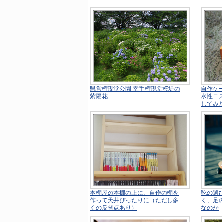
県営権現堂公園 幸手権現堂桜堤の
自作ケ
紫陽花
水性ニ
してみ
本棚屋の本棚の上に、自作の棚を
靴の選
作って天井ぴったりに（ただし多
く、足
くの反省点あり）
なのか