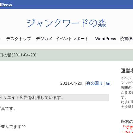
Press
ジャンクワードの森
ン
デスクトップ
デジカメ
イベントレポート
WordPress
読書(Bo
日の猫(2011-04-29)
運営者
イベン
2011-04-29［
身の回り
│
猫
］
ンレビ
興味の
たまま
ィリエイト広告を利用しています。
す。
たまに
を提供
写真です。
座右
並んでます^^
「で
しな