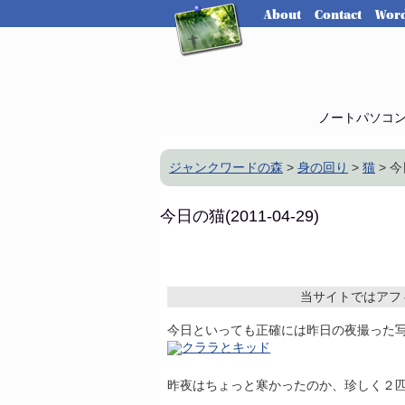
About
Contact
Word
ノートパソコ
ジャンクワードの森
>
身の回り
>
猫
> 今
今日の猫(2011-04-29)
当サイトではアフ
今日といっても正確には昨日の夜撮った
昨夜はちょっと寒かったのか、珍しく２匹