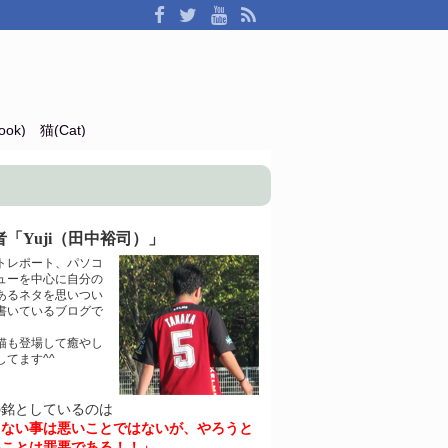
ok)
猫(Cat)
「Yuji（田中裕司）」
トレポート、パソコ
ューを中心に自分の
あるネタを思いつい
書いているブログで
猫も登場して癒やし
してます^^
の銘としているのは
きない事は悪いことではないが、やろうと
いことは罪悪である！！」