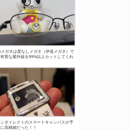
Sのメガネは度なしメガネ（伊達メガネ）で
有害な紫外線を99%以上カットしてくれ
！
ソンダイレクトのスマートキャンパスが予
上に高精細だった！！