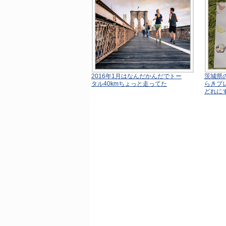
2016年1月はなんだかんだでトー
茨城県
タル40kmちょっと走ってた
らきプ
どれに