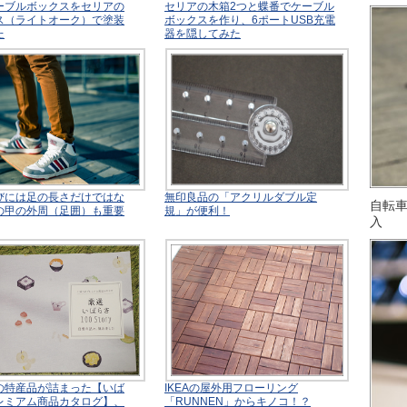
ーブルボックスをセリアの
セリアの木箱2つと蝶番でケーブル
ス（ライトオーク）で塗装
ボックスを作り、6ポートUSB充電
た
器を隠してみた
びには足の長さだけではな
無印良品の「アクリルダブル定
自転
の甲の外周（足囲）も重要
規」が便利！
入
の特産品が詰まった【いば
IKEAの屋外用フローリング
レミアム商品カタログ】、
「RUNNEN」からキノコ！？