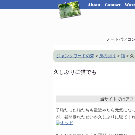
About
Contact
Word
ノートパソコ
ジャンクワードの森
>
身の回り
>
猫
> 
久しぶりに猫でも
当サイトではアフ
子猫だった猫たちも最近やたら元気にな
が、昼間暴れたせいか久しぶりに寝てく