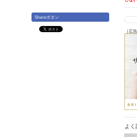
Shareボタン
［広
よく
。