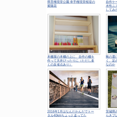
県営権現堂公園 幸手権現堂桜堤の
自作ケ
紫陽花
水性ニ
してみ
本棚屋の本棚の上に、自作の棚を
靴の選
作って天井ぴったりに（ただし多
く、足
くの反省点あり）
なのか
2016年1月はなんだかんだでトー
茨城県
タル40kmちょっと走ってた
らきプ