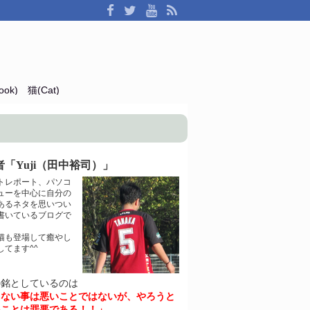
ok)
猫(Cat)
「Yuji（田中裕司）」
トレポート、パソコ
ューを中心に自分の
あるネタを思いつい
書いているブログで
猫も登場して癒やし
してます^^
の銘としているのは
きない事は悪いことではないが、やろうと
いことは罪悪である！！」