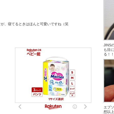
すが、寝てるときはほんと可愛いですね（笑
JIN
も目に
る！
エプ
想以