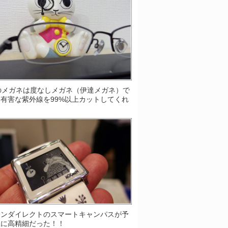
Sのメガネは度なしメガネ（伊達メガネ）で
有害な紫外線を99%以上カットしてくれ
！
ソンダイレクトのスマートキャンパスが予
上に高精細だった！！