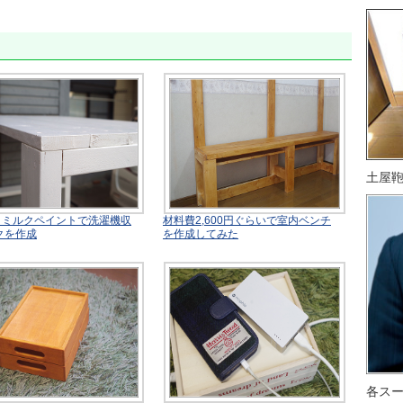
土屋
材＆ミルクペイントで洗濯機収
材料費2,600円ぐらいで室内ベンチ
クを作成
を作成してみた
各ス