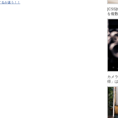
するか迷う！！
[CS
を複
カメ
得」