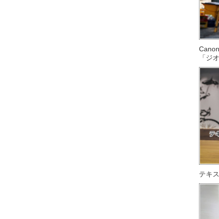
Can
「ジ
テキス