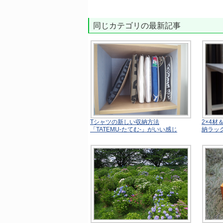
同じカテゴリの最新記事
Tシャツの新しい収納方法
2×4
「TATEMU-たてむ-」がいい感じ
納ラッ