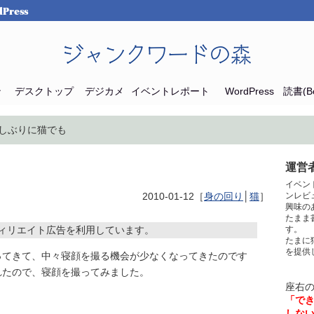
Press
ジャンクワードの森
ン
デスクトップ
デジカメ
イベントレポート
WordPress
読書(Bo
久しぶりに猫でも
運営者
イベン
2010-01-12［
身の回り
│
猫
］
ンレビ
興味の
たまま
ィリエイト広告を利用しています。
す。
たまに
を提供
ってきて、中々寝顔を撮る機会が少なくなってきたのです
れたので、寝顔を撮ってみました。
座右
「で
しな